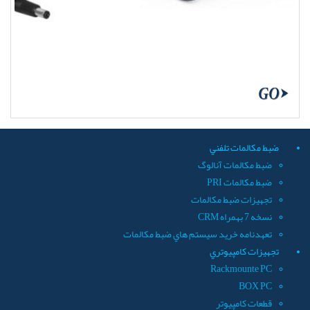
ضبط مکالمات تلفني
ضبط مکالمات آنالوگ
ضبط مکالمات PRI
تجهيزات ضبط مکالمات
نسخه 7 بهمراه CRM
تعهدنامه خريد سيستم هاي ضبط مکالمات
تجهيزات کامپيوتري
Rackmounte PC
BOX PC
قطعات کامپيوتر