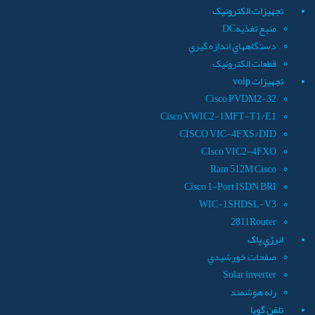
تجهيزات الکترونيک
منبع تغذيهDC
دستگاههاي اندازه گيري
قطعات الکترونيک
تجهيزات voip
Cisco PVDM2-32
Cisco VWIC2-1MFT-T1/E1
CISCO VIC-4FXS/DID
CIsco VIC2-4FXO
Ram 512M Cisco
Cisco 1-Port ISDN BRI
WIC-1SHDSL-V3
2811Router
انرژي پاک
صفحات خورشيدي
Solar inverter
رله هوشمند
تلفن گويا