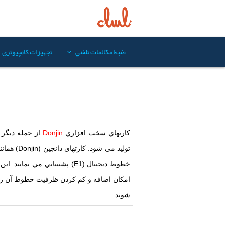
ضبط مکالمات تلفني
تجهيزات کامپيوتري
کارتهاي سخت افزاري
Donjin
خطوط ديجيتال (E1) پشتيباني 
شوند.