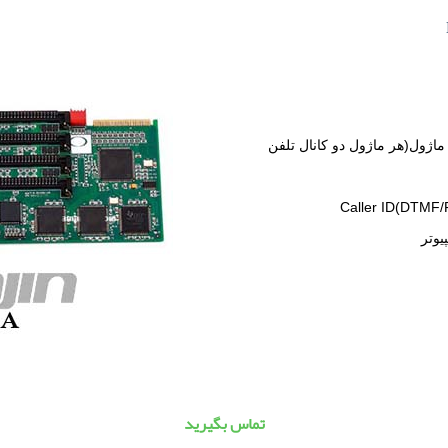
اژول(هر ماژول دو کانال تلفن
يوتر
تماس بگيريد