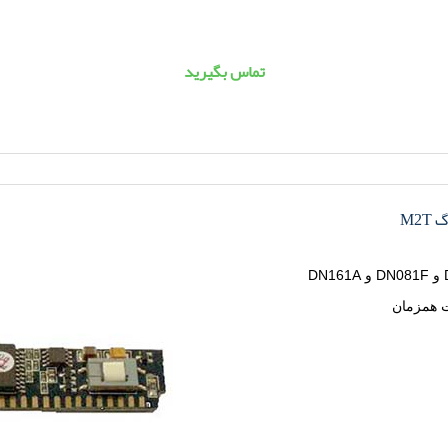
تماس بگيريد
M2T
ت همزمان