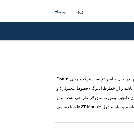
ورود
ثبت نام
از جمله ديگر کارتهاي سخت افزاري تلفني براي کاربردهاي IVR و CTI مي باشند. اين کارتها در حال حاضر توسط شرکت چيني Donjin
واع مختلف با ظرفيت خطوط مختلف مي باشد و از خطوط آنالوگ (خطوط معمولي) و
. کارتهاي دانجين بصورت ماژولار طراحي شده اند و
امکان اضافه و کم کردن ظرفيت خطوط آن روي يک کارت امکان پذير مي باشد ، ماژول هاي اين کارتها بصورت دو خط مي باشند و بنام ماژول M2T Module شناخته مي