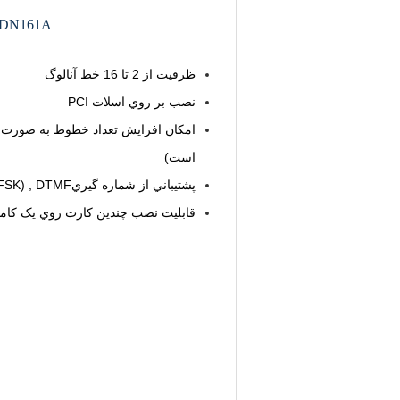
DN161A
ظرفيت از 2 تا 16 خط آنالوگ
نصب بر روي اسلات PCI
امکان افزايش تعداد خطوط به صورت م
است)
پشتيباني از شماره گيريCaller ID(DTMF/FSK) , DTMF
قابليت نصب چندين کارت روي يک کامپ