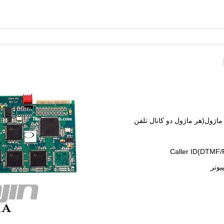
اژول(هر ماژول دو کانال تلفن
يوتر