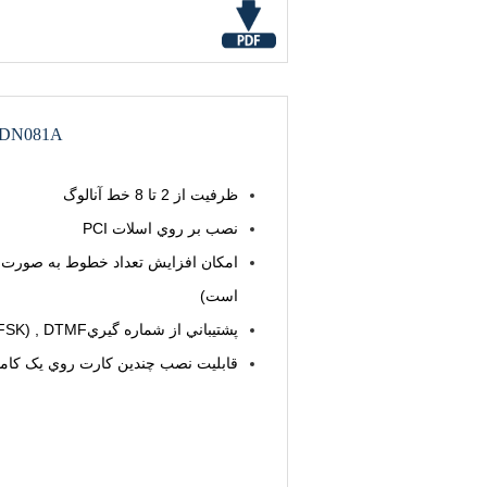
DN081A
ظرفيت از 2 تا 8 خط آنالوگ
نصب بر روي اسلات PCI
امکان افزايش تعداد خطوط به صورت م
است)
پشتيباني از شماره گيريCaller ID(DTMF/FSK) , DTMF
قابليت نصب چندين کارت روي يک کامپ