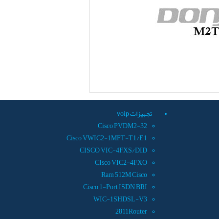
تجهيزات voip
Cisco PVDM2-32
Cisco VWIC2-1MFT-T1/E1
CISCO VIC-4FXS/DID
CIsco VIC2-4FXO
Ram 512M Cisco
Cisco 1-Port ISDN BRI
WIC-1SHDSL-V3
2811Router