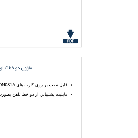
ماژول دو خط آنالوگ 
قابل نصب بر روي کارت هاي DN081A و DN081F و DN161A
قابليت پشتيباني از دو خط تلفن بصور