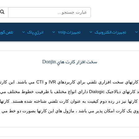
تجهيزات الکترونيک
تجهيزات voip
انرژي پاک
تلفن گويا
سخت افزار کارت هاي Donjin
توليد مي شود. کارتهاي دانجين (Donjin) همانند کارتهاي ديالاجيک Dialogic داراي ان
مي نمايند. اين کارتها نيز در رده دوم کيفيت به عنوان کارت تلفني شناخته شده هستند