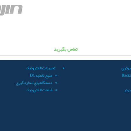
تماس بگيريد
يوتري
تجهيزات الکترونيک
Rack
منبع تغذيهDC
دستگاههاي اندازه گيري
يوتر
قطعات الکترونيک