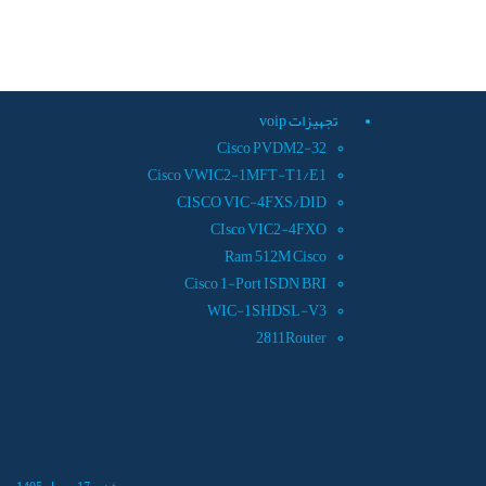
تجهيزات voip
Cisco PVDM2-32
Cisco VWIC2-1MFT-T1/E1
CISCO VIC-4FXS/DID
CIsco VIC2-4FXO
Ram 512M Cisco
Cisco 1-Port ISDN BRI
WIC-1SHDSL-V3
2811Router