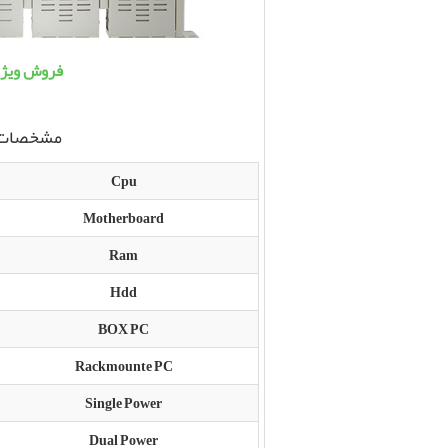
فروش ويژه
مشخصات
Cpu
Motherboard
Ram
Hdd
BOX PC
Rackmounte PC
Single Power
Dual Power