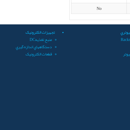
No
يوتري
تجهيزات الکترونيک
Rack
منبع تغذيهDC
دستگاههاي اندازه گيري
يوتر
قطعات الکترونيک