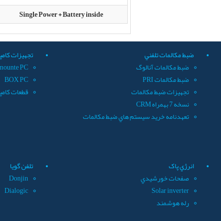
Single Power + Battery inside
ضبط مکالمات تلفني
تجهيزات کامپ
ضبط مکالمات آنالوگ
mounte PC
ضبط مکالمات PRI
BOX PC
تجهيزات ضبط مکالمات
قطعات کامپ
نسخه 7 بهمراه CRM
تعهدنامه خريد سيستم هاي ضبط مکالمات
انرژي پاک
تلفن گويا
صفحات خورشيدي
Donjin
Dialogic
Solar inverter
رله هوشمند