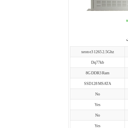
xeon e3 1265 2.5Ghz
Dq77kb
8G DDR3 Ram
SSD128 MSATA
No
Yes
No
Yes