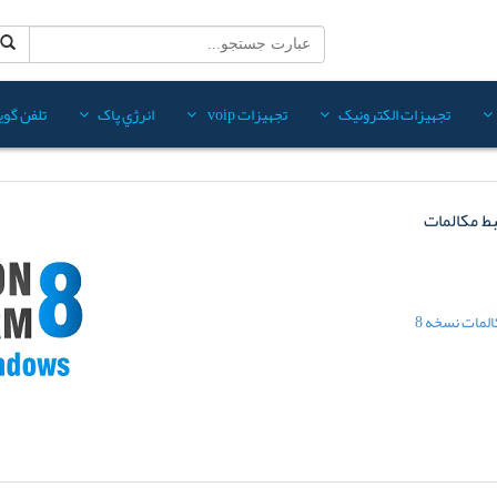
تجهيزات الکترونيک
تجهيزات voip
انرژي پاک
تلفن گويا