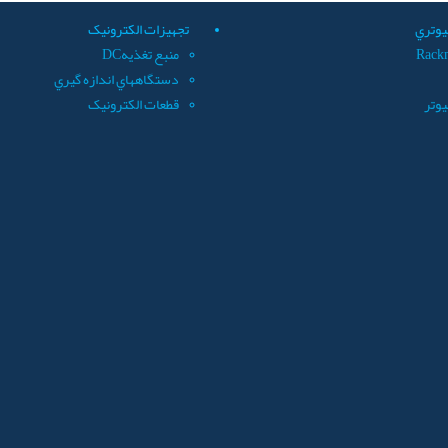
يوتري
تجهيزات الکترونيک
Rack
منبع تغذيهDC
دستگاههاي اندازه گيري
يوتر
قطعات الکترونيک