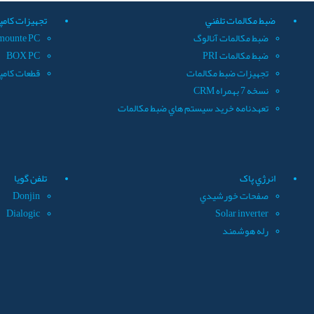
ضبط مکالمات تلفني
تجهيزات کامپ
ضبط مکالمات آنالوگ
mounte PC
ضبط مکالمات PRI
BOX PC
تجهيزات ضبط مکالمات
قطعات کامپ
نسخه 7 بهمراه CRM
تعهدنامه خريد سيستم هاي ضبط مکالمات
انرژي پاک
تلفن گويا
صفحات خورشيدي
Donjin
Dialogic
Solar inverter
رله هوشمند