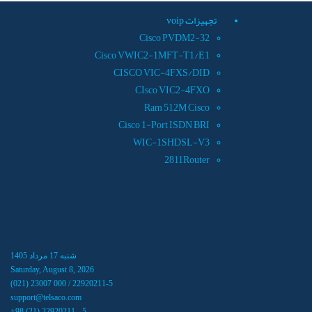
تجهيزات voip
Cisco PVDM2-32
Cisco VWIC2-1MFT-T1/E1
CISCO VIC-4FXS/DID
CIsco VIC2-4FXO
Ram 512M Cisco
Cisco 1-Port ISDN BRI
WIC-1SHDSL-V3
2811Router
شنبه 17 مرداد 1405
Saturday, August 8, 2026
(021) 23007 000 / 22920211-5
support@telsaco.com
+98 (21) 22920211 - 5