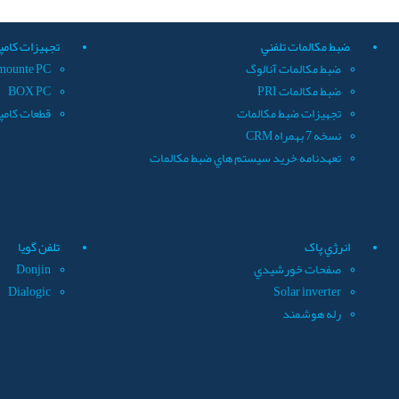
ضبط مکالمات تلفني
تجهيزات کامپ
ضبط مکالمات آنالوگ
mounte PC
ضبط مکالمات PRI
BOX PC
تجهيزات ضبط مکالمات
قطعات کامپ
نسخه 7 بهمراه CRM
تعهدنامه خريد سيستم هاي ضبط مکالمات
انرژي پاک
تلفن گويا
صفحات خورشيدي
Donjin
Dialogic
Solar inverter
رله هوشمند