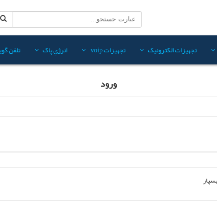
تجهيزات الکترونيک
تجهيزات voip
انرژي پاک
تلفن گويا
ورود
بسپار