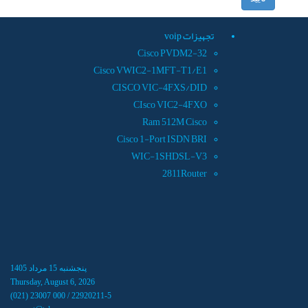
تجهيزات voip
Cisco PVDM2-32
Cisco VWIC2-1MFT-T1/E1
CISCO VIC-4FXS/DID
CIsco VIC2-4FXO
Ram 512M Cisco
Cisco 1-Port ISDN BRI
WIC-1SHDSL-V3
2811Router
پنجشنبه 15 مرداد 1405
Thursday, August 6, 2026
(021) 23007 000 / 22920211-5