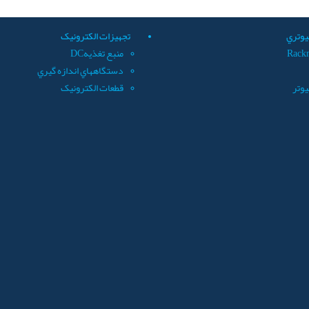
يوتري
تجهيزات الکترونيک
Rack
منبع تغذيهDC
دستگاههاي اندازه گيري
يوتر
قطعات الکترونيک